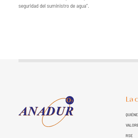
seguridad del suministro de agua”.
O
La 
3
ANADUR
ANADUR
QUIÉN
VALOR
RSE